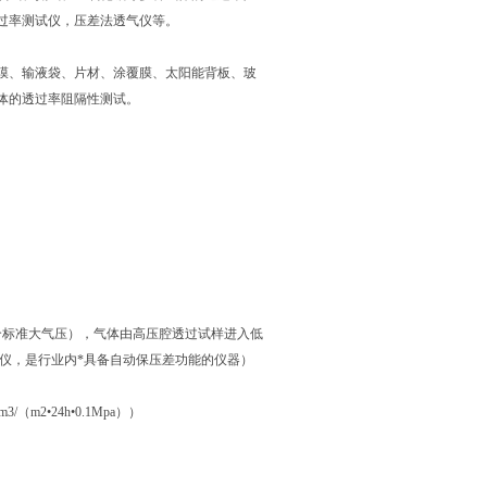
过率测试仪，压差法透气仪等。
膜、输液袋、片材、涂覆膜、太阳能背板、玻
体的透过率阻隔性测试。
个标准大气压），气体由高压腔透过试样进入低
定仪，是行业内*具备自动保压差功能的仪器）
/（m2•24h•0.1Mpa））