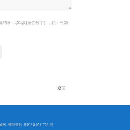
算结果（填写阿拉伯数字），如：三加
返回
械网
管理登陆
粤ICP备05117761号