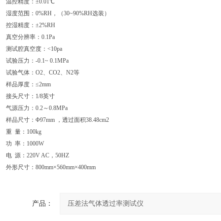
温控精度：±0.01℃
湿度范围：0%RH，（30~90%RH选装）
控湿精度：±2%RH
真空分辨率：0.1Pa
测试腔真空度：<10pa
试验压力：-0.1~ 0.1MPa
试验气体：O2、CO2、N2等
样品厚度：≤2mm
接头尺寸：1/8英寸
气源压力：0.2～0.8MPa
样品尺寸：Φ97mm ，透过面积38.48cm2
重 量：100kg
功 率：1000W
电 源：220V AC，50HZ
外形尺寸：800mm×560mm×400mm
产品：