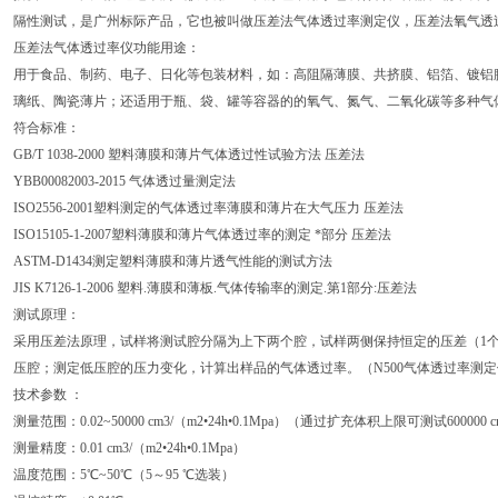
隔性测试，是广州标际产品，它也被叫做压差法气体透过率测定仪，压差法氧气透
压差法气体透过率仪功能用途：
用于食品、制药、电子、日化等包装材料，如：高阻隔薄膜、共挤膜、铝箔、镀铝
璃纸、陶瓷薄片；还适用于瓶、袋、罐等容器的的氧气、氮气、二氧化碳等多种气
符合标准：
GB/T 1038-2000 塑料薄膜和薄片气体透过性试验方法 压差法
YBB00082003-2015 气体透过量测定法
ISO2556-2001塑料测定的气体透过率薄膜和薄片在大气压力 压差法
ISO15105-1-2007塑料薄膜和薄片气体透过率的测定 *部分 压差法
ASTM-D1434测定塑料薄膜和薄片透气性能的测试方法
JIS K7126-1-2006 塑料.薄膜和薄板.气体传输率的测定.第1部分:压差法
测试原理：
采用压差法原理，试样将测试腔分隔为上下两个腔，试样两侧保持恒定的压差（1
压腔；测定低压腔的压力变化，计算出样品的气体透过率。（N500气体透过率测
技术参数 ：
测量范围：0.02~50000 cm3/（m2•24h•0.1Mpa）（通过扩充体积上限可测试600000 cm3
测量精度：0.01 cm3/（m2•24h•0.1Mpa）
温度范围：5℃~50℃（5～95 ℃选装）