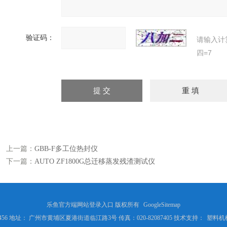
验证码：
请输入计
四=7
上一篇：
GBB-F多工位热封仪
下一篇：
AUTO ZF1800G总迁移蒸发残渣测试仪
乐鱼官方端网站登录入口 版权所有
GoogleSitemap
5066456 地址： 广州市黄埔区夏港街道临江路3号 传真：020-82087405 技术支持：
塑料机