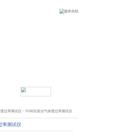
线留言
乐鱼leyu（中国）
体透过率测试仪
> N500压差法气体透过率测试仪
过率测试仪