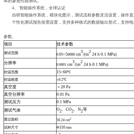
体的渗透性能测试。
4、 智能操作系统，全球认证
自研智能操作系统，模块化图示，测试流程参数灵活设置，操作直
个性化测试报告按需设置，支持多种格式的数据输出形式，支持电
参数;
项目
技术参数
3
2
测试范围
0
~5
cm
/(m
24 h
0.1 MPa)
0.
5
0000
·
·
3
2
分辨率
cm
/(m
24 h
0.1 MPa)
0.0001
·
·
15~60
控温范围
℃
控温精度
±0.2℃
真空度
＜
20 Pa
真空分辨率
0.01 Pa
测试压力
0.1 MPa
O
、
CO
、
N
等
测试气体
2
2
2
2
透过面积
50.24 cm
110
试样尺寸
Φ
mm