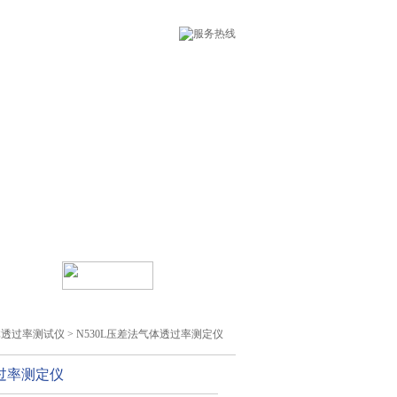
线留言
乐鱼leyu（中国）
体透过率测试仪
> N530L压差法气体透过率测定仪
过率测定仪