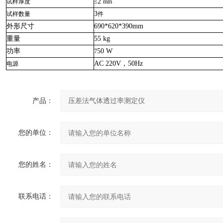
2
试样厚度
≤
mm
3
试样数量
件
外形尺寸
690*620*390mm
重量
55 kg
功率
50 W
7
AC 220V
，
50Hz
电源
产品：
您的单位：
您的姓名：
联系电话：