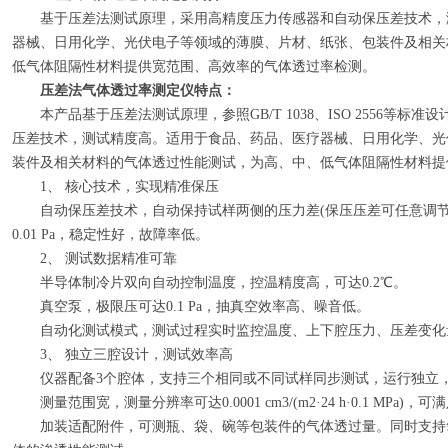
基于压差法测试原理，采用高精度压力传感器和自动保压差技术，
器械、日用化学、光伏电子等领域的薄膜、片材、纸张、包装件及相关
低气体阻隔性材料提供宽范围、高效率的气体透过率检测。
压差法气体透过率测定仪
特点：
本产品基于压差法测试原理，参照GB/T 1038、ISO 2556等标
压差技术，测试精度高。适用于食品、药品、医疗器械、日用化学、光
装件及相关材料的气体透过性能测试，为高、中、低气体阻隔性材料提
1、 核心技术，实现精准保压
自动保压差技术，自动保持试样两侧的压力差(保压压差可任意调节
0.01 Pa，稳定性好，故障率低。
2、 测试数据精准可靠
半导体制冷片双向自动控制温度，控温精度高，可达0.2℃。
真空泵，极限压可达0.1 Pa，抽真空效率高、噪音低。
自动化测试模式，测试过程实时监控温度、上下腔压力、压差变化
3、 独立三腔设计，测试效率高
仪器配备3个腔体，支持三个相同或不同试样同步测试，运行独立，
测量范围宽，测量分辨率可达0.0001 cm3/(m2·24 h·0.1 MP
加装适配附件，可测瓶、袋、碗等包装件的气体透过量。同时支持