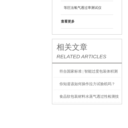
等圧法氧气透过率测试仪
查看更多
相关文章
RELATED ARTICLES
符合国家标准 | 智能过度包装体积测
你知道该如何操作拉力试验机吗？
量系统助力行业告别过度包装
食品软包装材料水蒸气透过性检测技
术的更新与意义