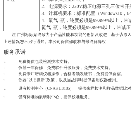
2、电源要求：220V稳压电源三孔三位带
3、计算机要求：标准配置（Windows10，6
4、氧气1瓶，纯度必须是99.999%以上，带减
氮气1瓶，纯度必须是99.999%以上，带减压
注:广州
标际
始终致力于产品性能和功能的创新及改进，基于该原
上述情况
恕
不另行通知。本公司保留修改权与最终解释权
服务承诺
u
免费提供包装检测技术支持。
u
仪器一年保修，免费软件升级服务，免费技术支持。
u
免费来厂培训仪器操作，合格者颁发证书，免费提供食宿。
u
仪器“以旧换新"政策，以及当故障时提供备用仪器使用。
u
设有检测中心（
CNAS L8185
），提供来样检测和样品数据比
u
设有标准物质研制中心，提供校准服务。
产品：