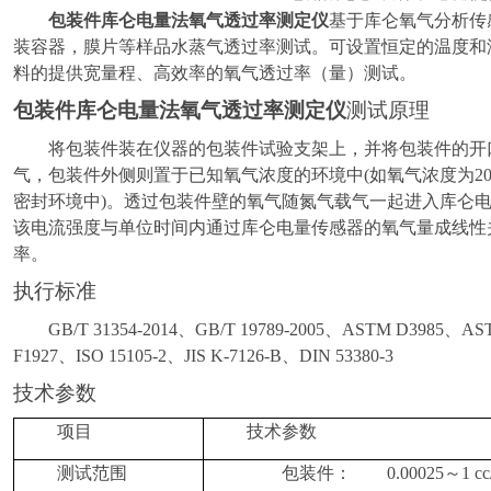
包装件库仑电量法氧气透过率测定仪
基于库仑氧气分析传
装容器，膜片等样品水蒸气透过率测试。可设置恒定的温度和
料的提供宽量程、高效率的
氧
气透过率（量）测试。
包装件库仑电量法氧气透过率测定仪
测试原理
将包装件装在仪器的包装件试验支架上，并将包装件的开
气，包装件外侧则置于已知氧气浓度的环境中(如氧气浓度为20.
密封环境中)。透过包装件壁的氧气随氮气载气一起进入库仑
该电流强度与单位时间内通过库仑电量传感器的氧气量成线性
率。
执行标准
GB/T 31354-2014
、
GB/T 19789-2005、ASTM D3985、A
F1927、ISO 15105-2、JIS K-7126-B、DIN 53380-3
技术参数
项目
技术参数
测试范围
包装件：
0.00025～1
cc