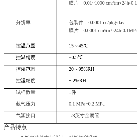
膜
片
：
0.01~1000 cm
/(m
•24h•0.
3
2
分辨率
包装件：
0.0001
cc/pkg
·
day
膜
片
：
0.00
0
1
cm
/
(
m
·24h·0.1MP
3
2
控温范围
15
～
45℃
控温精度
±0.5
℃
控湿范围
20
～95%RH
控湿精度
±
2
%
RH
试样数量
1
件
载气压力
0.1
MPa~0.2
MPa
气源接口
1/8
英寸金属管
产品特点