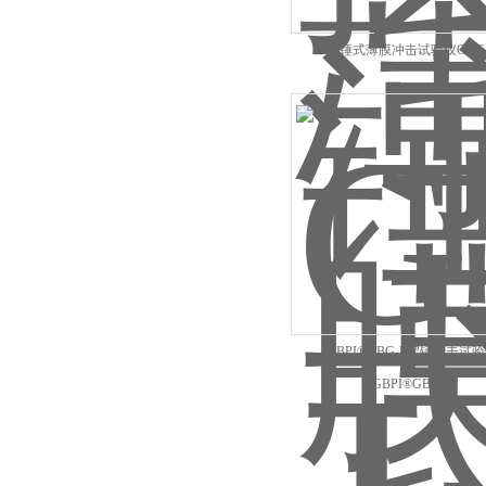
摆锤式薄膜冲击试验仪GBG-
GBPI®GBG-L摆锤冲击试
GBPI®GBG-L