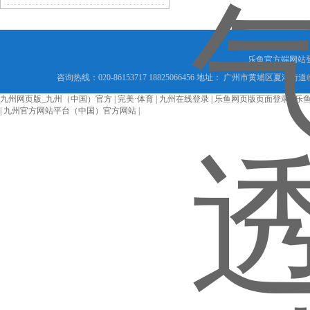
心装备与创新引擎
乐鱼官方端网站
咨询热线：020-86153717 18825066456 地址： 广州市黄埔区夏港街道
九州网页版_九州（中国）官方
|
完美·体育
|
九州在线登录
|
乐鱼网页版页面登录
|
乐
|
九州官方网站平台（中国）官方网站
|