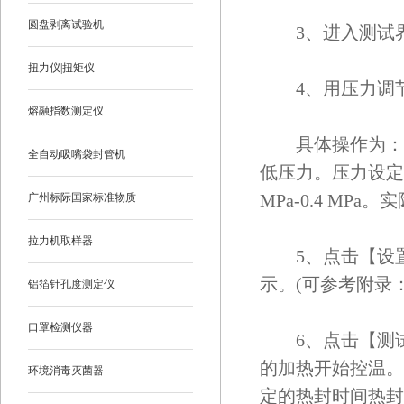
圆盘剥离试验机
3、进入测试
扭力仪|扭矩仪
4、用压力调节
熔融指数测定仪
具体操作为：向
全自动吸嘴袋封管机
低压力。压力设定
MPa-0.4 MP
广州标际国家标准物质
拉力机取样器
5、点击【设置】
示。(可参考附录
铝箔针孔度测定仪
口罩检测仪器
6、点击【测试
的加热开始控温。
环境消毒灭菌器
定的热封时间热封