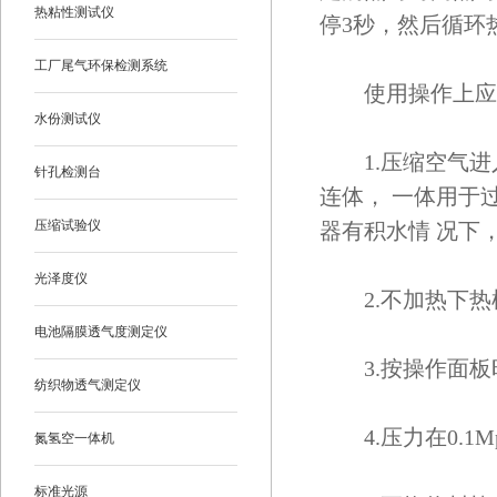
热粘性测试仪
停3秒，然后循环
工厂尾气环保检测系统
使用操作上应
水份测试仪
1.压缩空气进
针孔检测台
连体， 一体用于
压缩试验仪
器有积水情 况下
光泽度仪
2.不加热下热
电池隔膜透气度测定仪
3.按操作面板
纺织物透气测定仪
4.压力在0.1
氮氢空一体机
标准光源