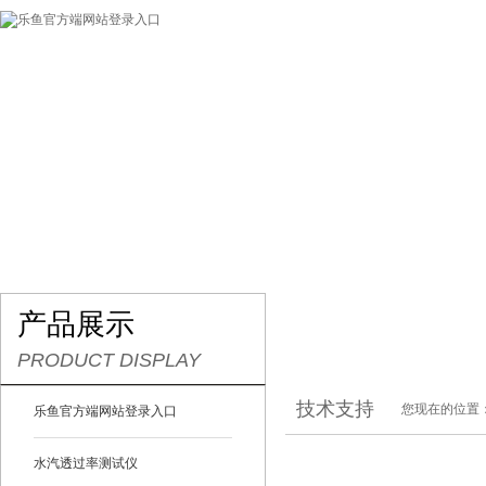
网站首页
关于我们
产品展示
最新促销
产品展示
PRODUCT DISPLAY
技术支持
您现在的位置
乐鱼官方端网站登录入口
水汽透过率测试仪