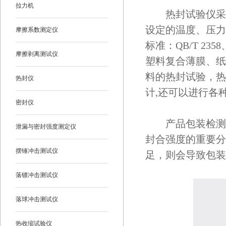
拉力机
热封试验仪采用
设定的温度、压力
摩擦系数测定仪
标准：QB/T 235
摩擦剥离测试仪
塑料复合薄膜、纸
料的热封试验，热
热封仪
计,还可以进行各
密封仪
产品包装检测众
泄漏与密封强度测定仪
封合强度的重要分
摆锤冲击测试仪
足，则会导致包装
落镖冲击测试仪
落球冲击测试仪
热收缩试验仪